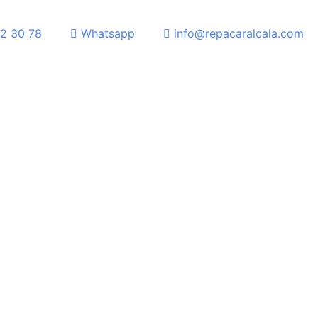
2 30 78
Whatsapp
info@repacaralcala.com