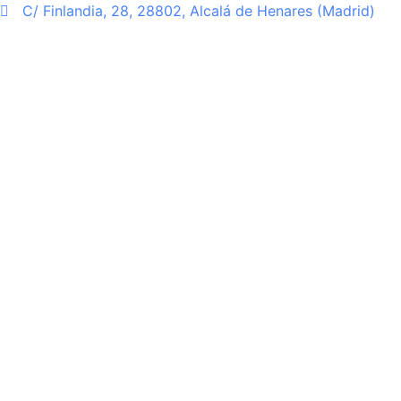
Ir
C/ Finlandia, 28, 28802, Alcalá de Henares (Madrid)
al
contenido