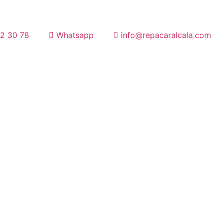
2 30 78
Whatsapp
info@repacaralcala.com