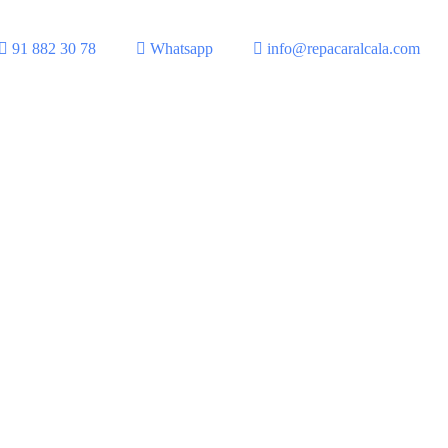
91 882 30 78
Whatsapp
info@repacaralcala.com