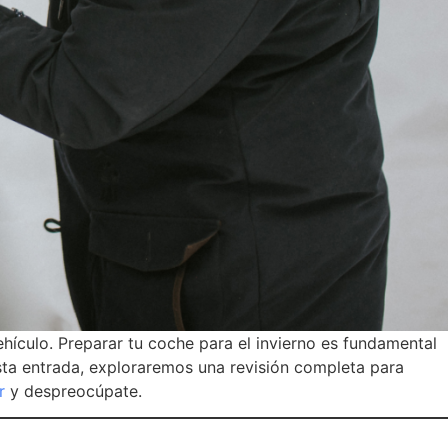
ehículo. Preparar tu coche para el invierno es fundamental
sta entrada, exploraremos una revisión completa para
er
y despreocúpate.