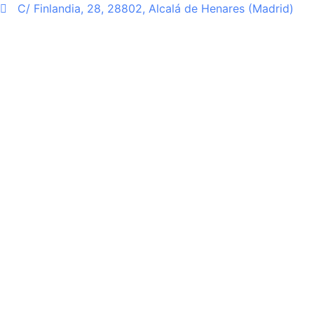
Ir
C/ Finlandia, 28, 28802, Alcalá de Henares (Madrid)
al
contenido