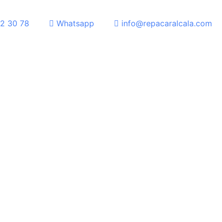
2 30 78
Whatsapp
info@repacaralcala.com