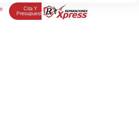
Cita Y
to
Presupuesto