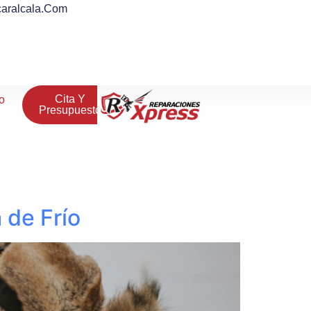
aralcala.com
Cita Y
o
Presupuesto
 de Frío