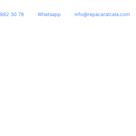
882 30 78
Whatsapp
info@repacaralcala.com